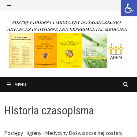
Ot
Skip
to
MENU
content
MENU
Historia czasopisma
Postępy Higieny i Medycyny Doświadczalnej zostały